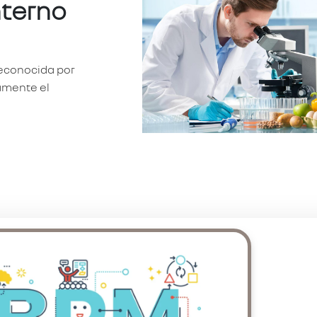
nterno
reconocida por
iamente el