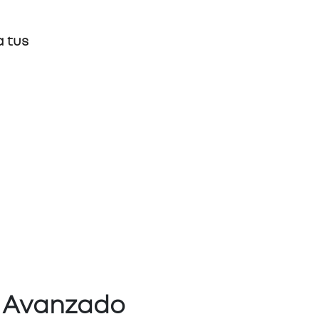
a tus
o Avanzado