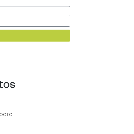
tos
 para